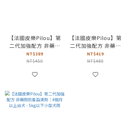
【法國皮樂Pilou】第
【法國皮樂Pilou】第
二代加強配方 非藥用
二代加強配方 非藥用
防蚤蝨滴劑｜4個月以
防蚤蝨滴劑｜4kg以上
NT$389
NT$419
上幼貓用
成貓用
NT$450
NT$480