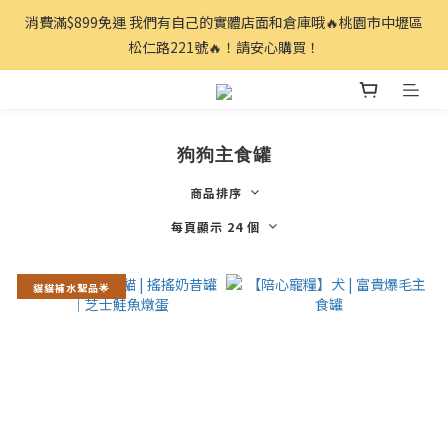
消費滿$899免運 我們有自己的實體店面和倉庫哦🔥桃園市中壢區
松仁路221號🔥！請安心購買！
狗狗主食罐
商品排序
每頁顯示 24 個
貓貓補水聖品🌟