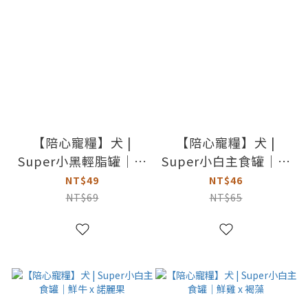
【陪心寵糧】犬 |
【陪心寵糧】犬 |
Super小黑輕脂罐｜雞
Super小白主食罐｜雞
牛 x 黑棗
鵪鶉 x 黑木耳
NT$49
NT$46
NT$69
NT$65