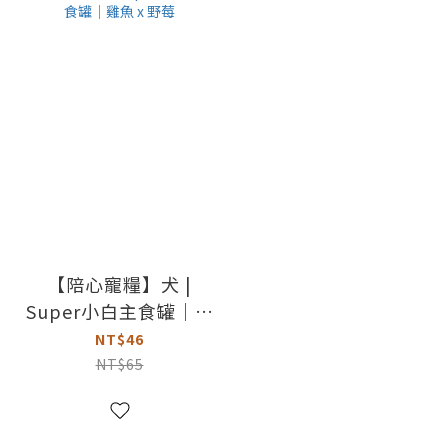
【陪心寵糧】犬 |
Super小白主食罐｜雞
魚 x 野莓
NT$46
NT$65