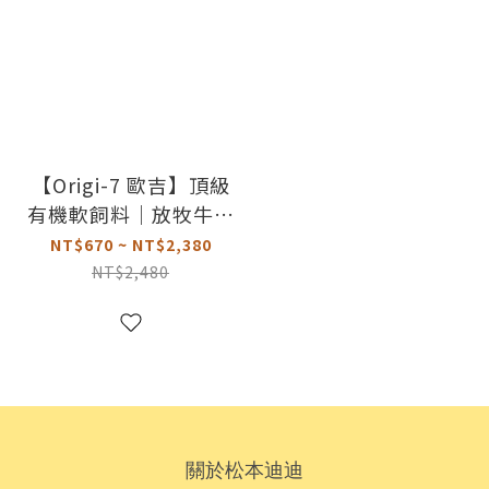
【Origi-7 歐吉】頂級
有機軟飼料｜放牧牛｜
內有獨立小包裝
NT$670 ~ NT$2,380
NT$2,480
關於松本迪迪