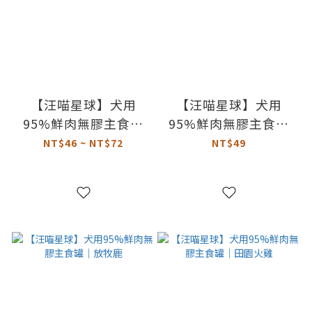
【汪喵星球】犬用
【汪喵星球】犬用
95%鮮肉無膠主食罐
95%鮮肉無膠主食罐
｜鱉蛋雞肉
｜紐西蘭草飼牛
NT$46 ~ NT$72
NT$49