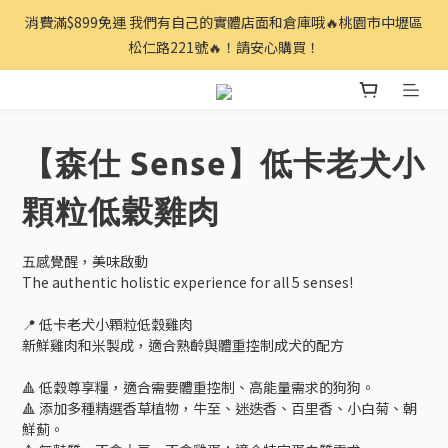
消費滿$899免運 我們有自己的實體店面和倉庫哦🔥桃園市中壢區
松仁路221號🔥！請安心購買！
【森仕 Sense】低卡老犬小
顆粒低穀雞肉
五感覺醒，美味啟動
The authentic holistic experience for all 5 senses!
📍 低卡老犬小顆粒低穀雞肉
新鮮雞肉和米製成，適合熟齡與體重控制成犬的配方
🔺 低穀尊享糧，適合需要體重控制、高能量需求的狗狗。
🔺 添加多種精選香草植物，牛至、迷迭香、百里香、小白菊、朝
鮮薊。