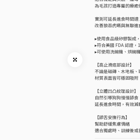
為毛孩打造專屬的療癒
實測可延長進食時間達 1
改善狼吞虎嚥與無聊進
▸使用食品級矽膠製成
▸符合美國 FDA 認證，
▸可使用洗碗機、烘碗
【高止滑底部設計】
不論是磁磚、木地板、
材質表面皆可穩固吸附
【立體凹凸紋理設計】
自然引導狗狗慢慢舔食
延長進食時間，有效減
【舔舌安撫行為】
幫助舒緩焦慮情緒
適合獨處時、訓練後或