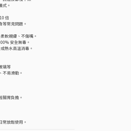
儀式。
0 倍
食等常見問題。
，柔軟親膚、不傷嘴。
100% 安全無毒。
機或熱水高溫消毒。
玻璃等
、不易滑動。
輕腸胃負擔。
日常放鬆使用。