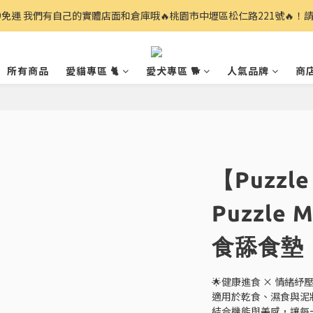
99免運 我們有自己的實體店面和倉庫哦🔥桃園市中壢區松仁路221號🔥！
所有商品
愛貓專區 🐈
愛犬專區 🐕
人氣品牌
商
【Puzzle
Puzzle 
食舔食墊
🌟健康進食 × 情緒紓壓
適用於乾食、濕食與泥
結合機能與美感，讓每