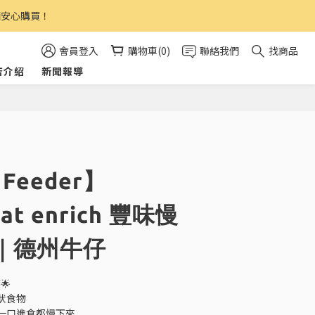
請安心購買！
會員登入
購物車(0)
聯絡我們
找商品
店介紹
新聞報導
 Feeder】
Mat enrich 豐味慢
｜德州牛仔
🌟
狀食物
一口進食都慢下來