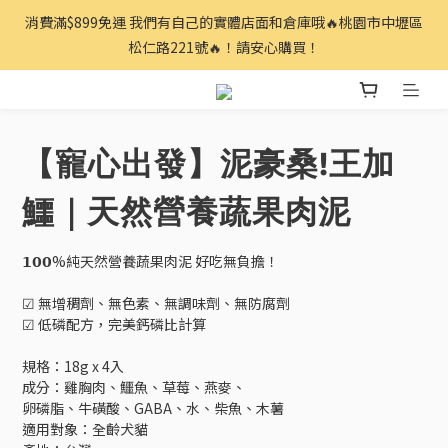
消費滿$899免運 我們有自己的實體店面和倉庫哦🔥桃園市中壢區
松仁路221號🔥！請安心購買！
【寵心出發】泥豪桑!王加
鱷｜天然營養蔬果肉泥
𝟭𝟬𝟬%純天然營養蔬果肉泥 好吃無負擔！
☑︎ 無增稠劑、無色素、無調味劑、無防腐劑
☑︎ 低磷配方，完美鈣磷比計算
規格：18g x 4入
成分：雞胸肉、鱷魚、草莓、燕麥、
卵磷脂、牛磺酸、GABA、水、柴魚、木薯
適用對象：全齡犬貓