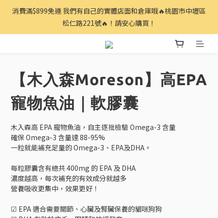
消費滿$899免運 我們有自己的實體店面和倉庫哦🔥桃園市中壢區
松仁路221號🔥！請安心購買！
【木入森Moreson】高EPA
寵物魚油｜軟膠囊
木入森高 EPA 寵物魚油，自主逐批檢驗 Omega-3 含量
確保 Omega-3 含量達 88-95%
一粒就能補充足量的 Omega-3、EPA及DHA。
每粒膠囊含有總共 400mg 的 EPA 及 DHA
濃度越高，每次補充的有效成分就越多
營養吸收更集中，效果更好！
☑ EPA 適合需要關節、心臟及腎臟保養的貓咪狗狗