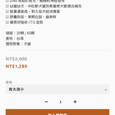
☑ DHA 有助於皮毛、眼睛和神經發育
☑ 幼貓幼犬、中壯齡犬貓到老貓老犬都適合補充
☑ 營養濃度高，對大型犬經濟實惠
☑ 膠囊劑型、單顆包裝，最新鮮
☑ 優質好吸收 rTG 型態
規格：30顆 / 60顆
產地：台灣
適用對象：犬貓
NT$2,000
NT$1,280
規格
加入購物車