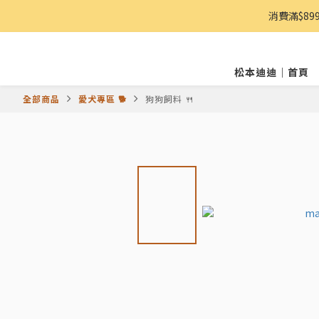
消費滿$8
松本迪迪｜首頁
全部商品
愛犬專區 🐕
狗狗飼料 🍴