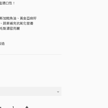
佳適口性！
拉斯加鱈魚油、黃金亞麻籽
果、蔬果補充抗氧化營養
使毛髮濃密亮麗
製造