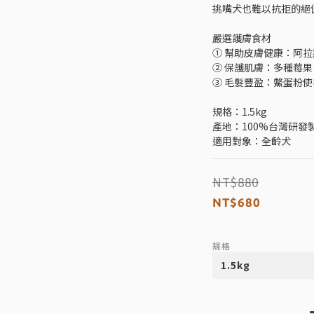
挑嘴犬也難以抗拒的絕
嚴選護膚食材
① 幫助皮膚健康：阿
② 保護肌膚：多種莓
③ 毛髮豐盈：鱉蛋粉
規格：1.5kg
產地：100%台灣研發
適用對象：全齡犬
NT$880
NT$680
規格