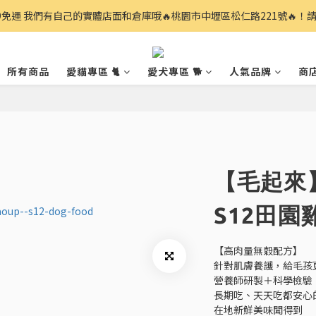
99免運 我們有自己的實體店面和倉庫哦🔥桃園市中壢區松仁路221號🔥！
所有商品
愛貓專區 🐈
愛犬專區 🐕
人氣品牌
商
【毛起來
S12田園
【高肉量無穀配方】
針對肌膚養護，給毛孩
營養師研製＋科學檢驗
長期吃、天天吃都安心
在地新鮮美味聞得到