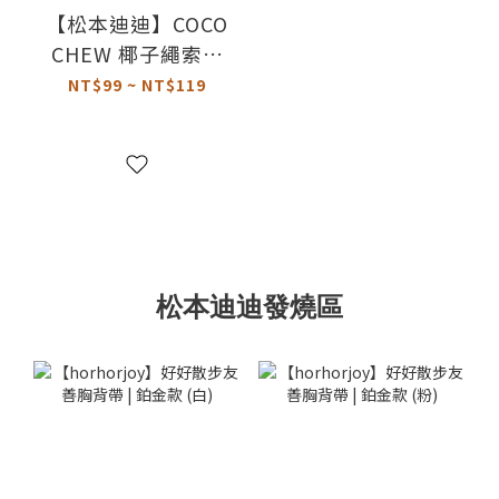
【松本迪迪】COCO
CHEW 椰子繩索｜
狗狗啃咬玩具
NT$99 ~ NT$119
松本迪迪發燒區