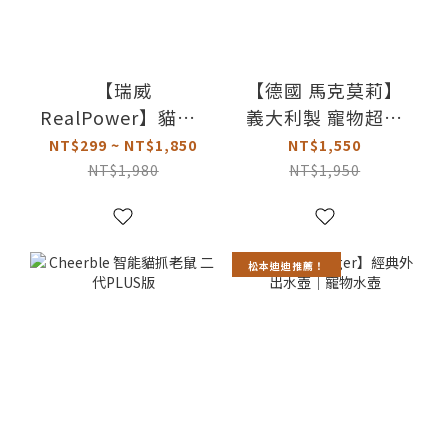
【瑞威
【德國 馬克莫莉】
RealPower】貓糧5
義大利製 寵物超聲
號 湖畔水鱉｜免疫
波智能蚤安｜迷你
NT$299 ~ NT$1,850
NT$1,550
護心配方
版
NT$1,980
NT$1,950
松本迪迪推薦！