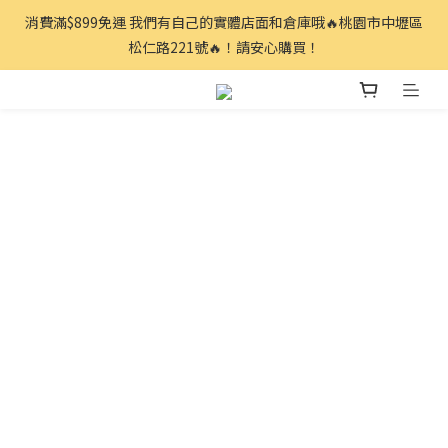
消費滿$899免運 我們有自己的實體店面和倉庫哦🔥桃園市中壢區
松仁路221號🔥！請安心購買！