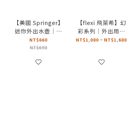
【美國 Springer】
【flexi 飛萊希】幻
迷你外出水壺｜寵
彩系列｜外出用帶
物水壺
狀伸縮牽繩
NT$660
NT$1,080 ~ NT$1,680
NT$690