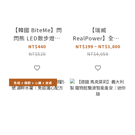
【韓國 BiteMe】閃
【瑞威
閃熊 LED散步燈｜
RealPower】全犬5
可充電式
號 湖畔水鱉｜關節
NT$440
NT$299 ~ NT$3,800
心臟配方
NT$520
NT$4,050
免疫 x 關節 x 心臟 x 皮膚