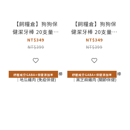
【飼糧倉】狗狗保
【飼糧倉】狗狗保
健潔牙棒 20支量販
健潔牙棒 20支量販
包｜磷蝦胡蘿蔔 (視
包｜南瓜鱉蛋 (毛膚
NT$349
NT$349
力保健)
保健)
NT$399
NT$399
紓壓成分GABA+保健添加🌟
紓壓成分GABA+保健添加🌟