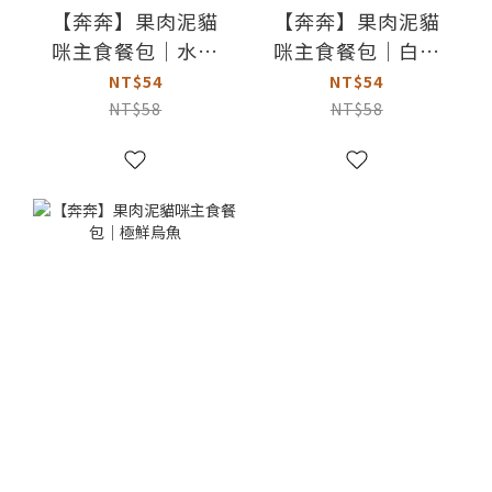
【奔奔】果肉泥貓
【奔奔】果肉泥貓
咪主食餐包｜水針
咪主食餐包｜白帶
＆虱目魚
魚＆雞肉
NT$54
NT$54
NT$58
NT$58