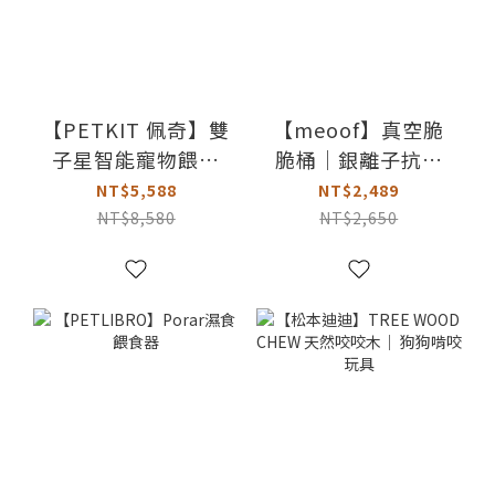
【PETKIT 佩奇】雙
【meoof】真空脆
子星智能寵物餵食
脆桶｜銀離子抗菌
器｜攝影版
版
NT$5,588
NT$2,489
NT$8,580
NT$2,650