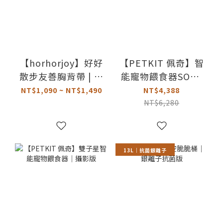
【horhorjoy】好好
【PETKIT 佩奇】智
散步友善胸背帶 | 經
能寵物餵食器SOLO
典款 (棕)
｜攝影版
NT$1,090 ~ NT$1,490
NT$4,388
NT$6,280
13L｜抗菌銀離子