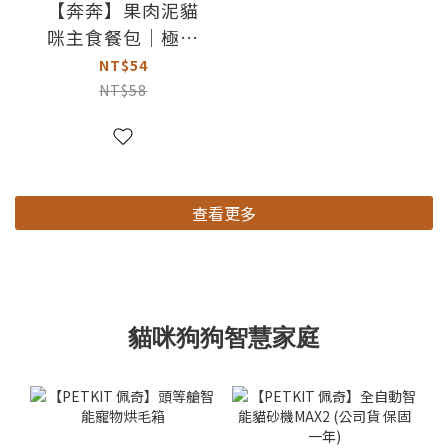
【奔奔】果肉泥貓
咪主食餐包｜極鮮
烏魚
NT$54
NT$58
查看更多
貓咪狗狗智慧家庭