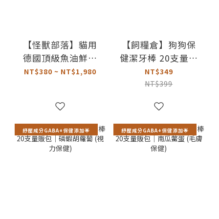
【怪獸部落】貓用
【飼糧倉】狗狗保
德國頂級魚油鮮肉
健潔牙棒 20支量販
主食糧｜雞肉鮭魚
包｜雞肉花椰菜 (口
NT$380 ~ NT$1,980
NT$349
腔保健)
NT$399
紓壓成分GABA+保健添加🌟
紓壓成分GABA+保健添加🌟