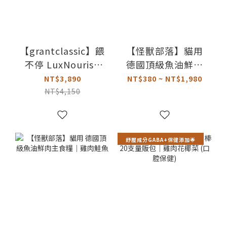
【grantclassic】餵
【怪獸部落】貓用
不停 LuxNourish
德國頂級魚油鮮肉
貓狗自動餵食器｜AI
主食糧｜鱈魚沙丁
NT$3,890
NT$380 ~ NT$1,980
智慧雙向互動版
魚
NT$4,150
紓壓成分GABA+保健添加🌟