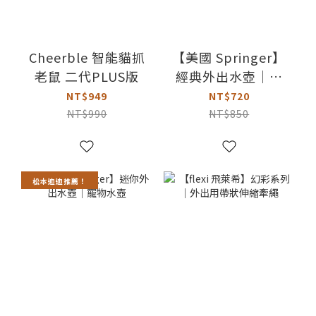
Cheerble 智能貓抓
【美國 Springer】
老鼠 二代PLUS版
經典外出水壺｜寵
物水壺
NT$949
NT$720
NT$990
NT$850
松本迪迪推薦！