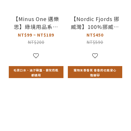
【Minus One 邁樂
【Nordic Fjords 挪
思】綠境用品系列
威灣】100%挪威原
多功能餵食碗
裝進口高階版野生
NT$99 ~ NT$189
NT$450
魚油｜100ml
NT$200
NT$590
毛孩口水、油汙碗盤、嬰兒奶瓶
寵物友善香氛 香香的也能安心
都適用
擼貓🐱