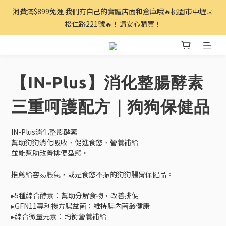
消費滿$899免運 我們有自己的實體店面和倉庫哦🔥桃園市中壢區
松仁路221號🔥！請安心購買！
【IN-Plus】消化整腸酵素
三重呵護配方｜狗狗保健品
IN-Plus消化整腸酵素
幫助狗狗消化吸收、促進食慾、營養補給
並能幫助改善排便型態。
推薦給容易脹氣，或是食慾不振的狗狗腸胃保健品。
▸5種綜合酵素：幫助分解食物，改善排便
▸GFN11專利複方腸益菌：維持腸內菌叢健康
▸綜合微量元素：均衡營養補給