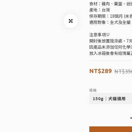
食材：雞肉、鱉蛋、迷
產地：台灣
保存期限：18個月 (未
適用對象：全犬及全貓
注意事項💡
開封後放置陰涼處，7
因產品未添加任何化學
放入冰箱後會有結塊屬
NT$35
NT$289
規格