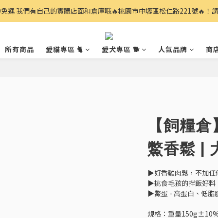
99免運 我們有自己的實體店面和倉庫哦🔥桃園市中壢區松仁路221號🔥！
所有商品
愛貓專區 🐈
愛犬專區 🐕
人氣品牌
商
【飼糧倉
鱉香鬆 |
▶︎好香雞肉鬆，不加
▶︎挑食毛孩的拌飯好料
▶︎鱉蛋 - 高蛋白、低
規格：重量150g±10