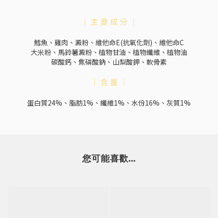
｜ 主 要 成 分 ｜
鱈魚、雞肉、澱粉、維他命E(抗氧化劑)、維他命C
大米粉、馬鈴薯澱粉、植物甘油、植物纖維、植物油
碳酸鈣、焦磷酸鈉、山梨酸鉀、軟骨素
｜ 含 量 ｜
蛋白質24%、脂肪1%、纖維1%、水份16%、灰質1%
您可能喜歡...