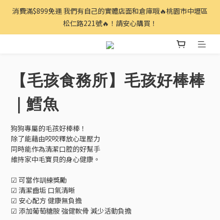
消費滿$899免運 我們有自己的實體店面和倉庫哦🔥桃園市中壢區
松仁路221號🔥！請安心購買！
【毛孩食務所】毛孩好棒棒
｜鱈魚
狗狗專屬的毛孩好棒棒！
除了能藉由咬咬釋放心理壓力
同時能作為清潔口腔的好幫手
維持家中毛寶貝的身心健康。
☑︎ 可當作訓練獎勵
☑︎ 清潔齒垢 口氣清晰
☑︎ 安心配方 健康無負擔
☑︎ 添加葡萄糖胺 強健軟骨 減少活動負擔