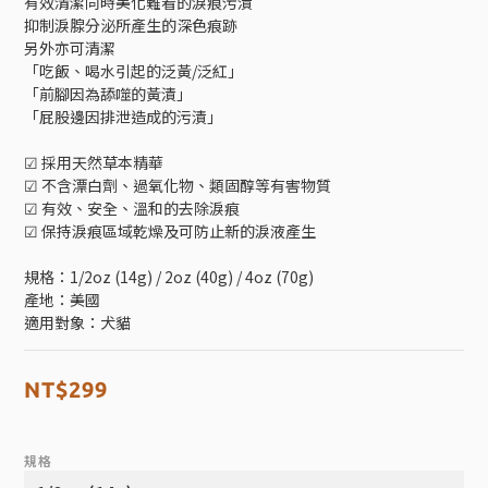
有效清潔同時美化難看的淚痕污漬
抑制淚腺分泌所產生的深色痕跡
另外亦可清潔
「吃飯、喝水引起的泛黃/泛紅」
「前腳因為舔噬的黃漬」
「屁股邊因排泄造成的污漬」
☑︎ 採用天然草本精華
☑︎ 不含漂白劑、過氧化物、類固醇等有害物質
☑︎ 有效、安全、溫和的去除淚痕
☑︎ 保持淚痕區域乾燥及可防止新的淚液產生
規格：1/2oz (14g) / 2oz (40g) / 4oz (70g)
產地：美國
適用對象：犬貓
NT$299
規格