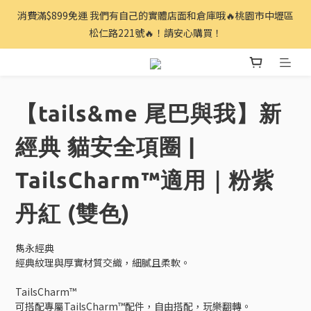
消費滿$899免運 我們有自己的實體店面和倉庫哦🔥桃園市中壢區
松仁路221號🔥！請安心購買！
【tails&me 尾巴與我】新
經典 貓安全項圈 |
TailsCharm™適用｜粉紫
丹紅 (雙色)
雋永經典
經典紋理與厚實材質交織，細膩且柔軟。
TailsCharm™​
可搭配專屬TailsCharm™配件，自由搭配，玩樂翻轉。