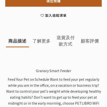
現在預購
加入追蹤清單
送貨及付
商品描述
了解更多
顧客評價
款方式
Granary Smart Feeder
Feed Your Pet on Schedule Want to feed your pet regularly
while you are in the office, on a vacation or business trip?
Want to control your pet's weight while developing healthy
eating habits? Don't want to get up to feed your pet at
midnight or in the early morning, choose PETLIBRO WiFi