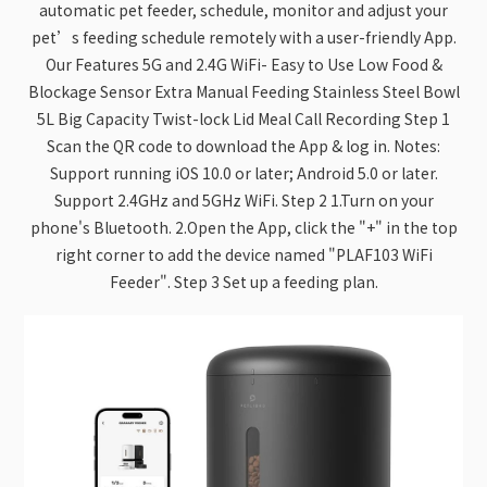
automatic pet feeder, schedule, monitor and adjust your
pet’s feeding schedule remotely with a user-friendly App.
Our Features 5G and 2.4G WiFi- Easy to Use Low Food &
Blockage Sensor Extra Manual Feeding Stainless Steel Bowl
5L Big Capacity Twist-lock Lid Meal Call Recording Step 1
Scan the QR code to download the App & log in. Notes:
Support running iOS 10.0 or later; Android 5.0 or later.
Support 2.4GHz and 5GHz WiFi. Step 2 1.Turn on your
phone's Bluetooth. 2.Open the App, click the "+" in the top
right corner to add the device named "PLAF103 WiFi
Feeder". Step 3 Set up a feeding plan.