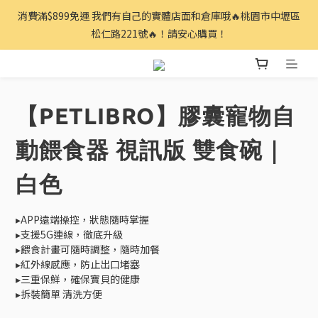
消費滿$899免運 我們有自己的實體店面和倉庫哦🔥桃園市中壢區
松仁路221號🔥！請安心購買！
【PETLIBRO】膠囊寵物自
動餵食器 視訊版 雙食碗｜
白色
▸APP遠端操控，狀態隨時掌握
▸支援5G連線，徹底升級
▸餵食計畫可隨時調整，隨時加餐 
▸紅外線感應，防止出口堵塞
▸三重保鮮，確保寶貝的健康
▸拆裝簡單 清洗方便 