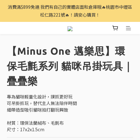
消費滿$899免運 我們有自己的實體店面和倉庫哦🔥桃園市中壢區
松仁路221號🔥！請安心購買！
【Minus One 邁樂思】環
保毛氈系列 貓咪吊掛玩具｜
疊疊樂
專為貓咪輕量化設計，撲抓更好玩
可吊掛抓玩，替代主人無法陪伴時間
細帶造型吸引貓咪拍打翻玩興致
材質：環保法蘭絨布、毛氈布
尺寸：17x2x1.5cm