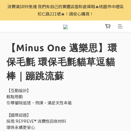
消費滿$899免運 我們有自己的實體店面和倉庫哦🔥桃園市中壢區
松仁路221號🔥！請安心購買！
【Minus One 邁樂思】環
保毛氈 環保毛氈貓草逗貓
棒｜蹦跳流蘇
【互動設計】
輕鬆甩動
引導貓咪追逐、飛撲，滿足天性本能
【國際認證】
採用 REPREVE® 消費性回收材料
環保永續更安心