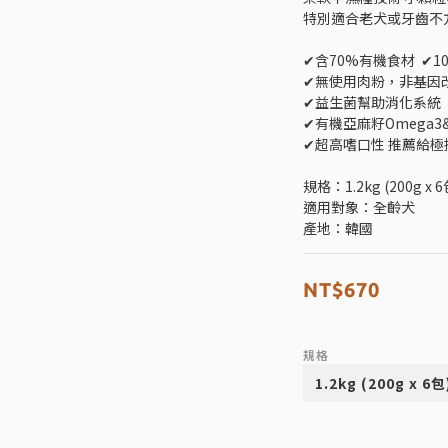
特別適合老犬或牙齒不
✔︎含70%有機食材  ✔︎
✔︎無使用肉粉，非基因
✔︎益生菌幫助消化系統 
✔︎有機亞麻籽Omega
✔︎超高嗜口性 推薦給
規格：1.2kg (200g x 6
適用對象：全齡犬
產地：韓國
NT$670
規格