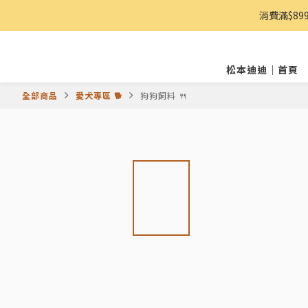
消費滿$8
松本迪迪｜首頁
全部商品
愛犬專區 🐕
狗狗飼料 🍴