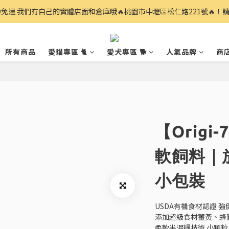
99免運 我們有自己的實體店面和倉庫哦🔥桃園市中壢區松仁路221號🔥！
所有商品
愛貓專區 🐈
愛犬專區 🐕
人氣品牌
商
【Origi
軟飼料｜
小包裝
USDA有機食材認證 
添加超級食材薑黃、蜂
柔軟半濕糧技術 小顆