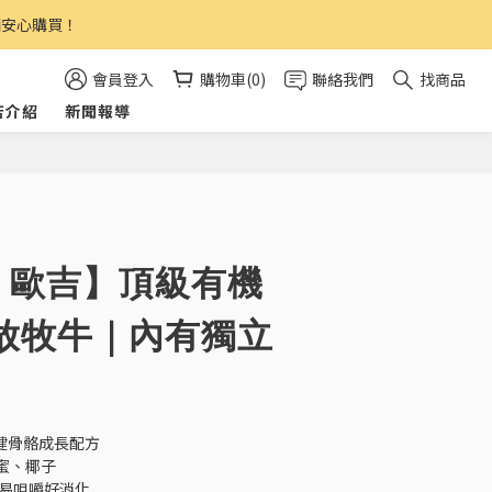
請安心購買！
會員登入
購物車(0)
聯絡我們
找商品
店介紹
新聞報導
-7 歐吉】頂級有機
放牧牛｜內有獨立
強健骨骼成長配方
蜜、椰子
粒易咀嚼好消化