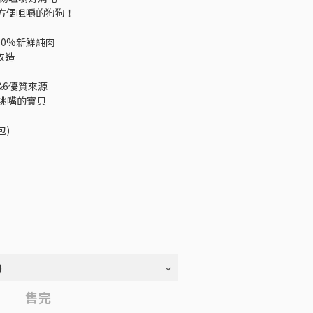
方便咀嚼的狗狗！
100%新鮮純肉
改造
3&6優質來源
極挑嘴的寶貝
包)
售完